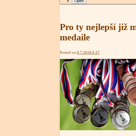
Open
Pro ty nejlepší již
medaile
admin
Posted on
8.7.2018 6.37