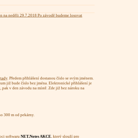
 na neděli 29.7.2018
Po závodě budeme losovat
m
tady
. Předem přihlášení dostanou číslo se svým jménem.
tum již bude číslo bez jména. Elektronické přihlášení je
 pak v den závodu na místě. Zde již bez nároku na
eno 300 m od pekárny.
ci softwaru
NET.Notes AKCE
, který slouží pro