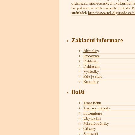
organizaci společenských, kulturních a 
lze jednoduše sdílet nápady a úkoly. P
stránkách
http://www.tcl-digitrade.cz/
Základní informace
Aktuality
Propozice
Přihláška
Přihlášení
Výsledky
Kde je start
Kontakty
Další
Trasa běhu
Traťové rekordy
Fotogalerie
Ubytování
Minulé ročníky
Odkazy
Sponzoři