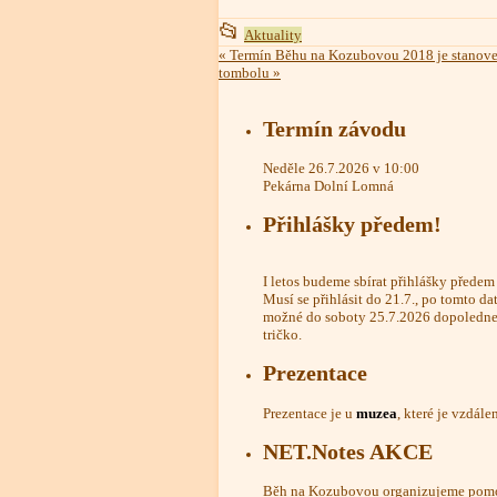
This
📂
Aktuality
entry
«
Termín Běhu na Kozubovou 2018 je stanoven
tombolu
»
was
posted
Termín závodu
in
Neděle 26.7.2026 v 10:00
Pekárna Dolní Lomná
Přihlášky předem!
I letos budeme sbírat přihlášky přede
Musí se přihlásit do 21.7., po tomto da
možné do soboty 25.7.2026 dopoledne,
tričko.
Prezentace
Prezentace je u
muzea
, které je vzdál
NET.Notes AKCE
Běh na Kozubovou organizujeme pomo