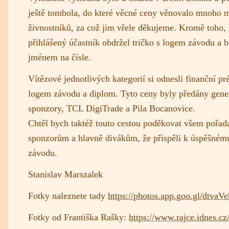
ještě tombola, do které věcné ceny věnovalo mnoho m
živnostníků, za což jim vřele děkujeme. Kromě toho
přihlášený účastník obdržel tričko s logem závodu a 
jménem na čísle.
Vítězové jednotlivých kategorií si odnesli finanční pr
logem závodu a diplom. Tyto ceny byly předány gene
sponzory, TCL DigiTrade a Pila Bocanovice.
Chtěl bych taktéž touto cestou poděkovat všem pořad
sponzorům a hlavně divákům, že přispěli k úspěšném
závodu.
Stanislav Marszalek
Fotky naleznete tady
https://photos.app.goo.gl/dtv
Fotky od Františka Rašky:
https://www.rajce.idnes.cz/