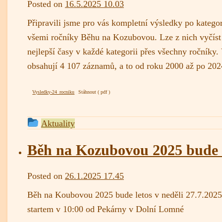
admin
Posted on
16.5.2025 10.03
Připravili jsme pro vás kompletní výsledky po kategor
všemi ročníky Běhu na Kozubovou. Lze z nich vyčíst 
nejlepší časy v každé kategorii přes všechny ročníky
obsahují 4 107 záznamů, a to od roku 2000 až po 202
Vysledky-24_rocniku
Stáhnout
This
Aktuality
entry
was
Běh na Kozubovou 2025 bude 
posted
in
admin
Posted on
26.1.2025 17.45
Běh na Koubovou 2025 bude letos v neděli 27.7.2025
startem v 10:00 od Pekárny v Dolní Lomné