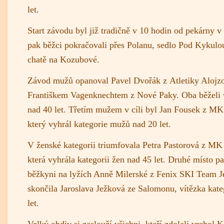
let.
Start závodu byl již tradičně v 10 hodin od pekárny 
pak běžci pokračovali přes Polanu, sedlo Pod Kykulou,
chatě na Kozubové.
Závod mužů opanoval Pavel Dvořák z Atletiky Alojzo
Františkem Vagenknechtem z Nové Paky. Oba běželi 
nad 40 let. Třetím mužem v cíli byl Jan Fousek z MK 
který vyhrál kategorie mužů nad 20 let.
V ženské kategorii triumfovala Petra Pastorová z MK 
která vyhrála kategorii žen nad 45 let. Druhé místo pat
běžkyni na lyžích Anně Milerské z Fenix SKI Team Je
skončila Jaroslava Ježková ze Salomonu, vítězka kate
let.