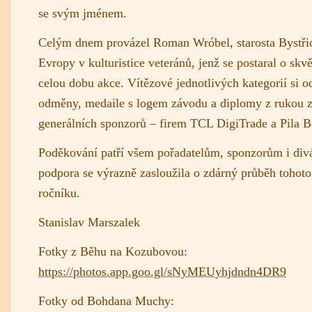
se svým jménem.
Celým dnem provázel Roman Wróbel, starosta Bystřic
Evropy v kulturistice veteránů, jenž se postaral o sk
celou dobu akce. Vítězové jednotlivých kategorií si o
odměny, medaile s logem závodu a diplomy z rukou 
generálních sponzorů – firem TCL DigiTrade a Pila B
Poděkování patří všem pořadatelům, sponzorům i div
podpora se výrazně zasloužila o zdárný průběh tohoto
ročníku.
Stanislav Marszalek
Fotky z Běhu na Kozubovou:
https://photos.app.goo.gl/sNyMEUyhjdndn4DR9
Fotky od Bohdana Muchy: