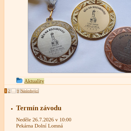
This
Aktuality
entry
Stránkování
1
2
…
9
Následující
was
příspěvků
posted
Termín závodu
in
Neděle 26.7.2026 v 10:00
Pekárna Dolní Lomná