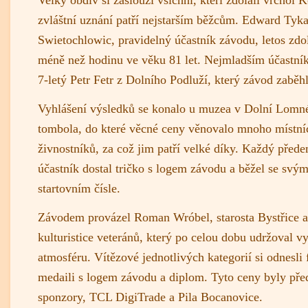
Velký obdiv si zaslouží všichni, kteří zdolali vrchol 
zvláštní uznání patří nejstarším běžcům. Edward Tyk
Swietochlowic, pravidelný účastník závodu, letos zdol
méně než hodinu ve věku 81 let. Nejmladším účastní
7-letý Petr Fetr z Dolního Podluží, který závod zaběh
Vyhlášení výsledků se konalo u muzea v Dolní Lomné
tombola, do které věcné ceny věnovalo mnoho místní
živnostníků, za což jim patří velké díky. Každý před
účastník dostal tričko s logem závodu a běžel se sv
startovním čísle.
Závodem provázel Roman Wróbel, starosta Bystřice a
kulturistice veteránů, který po celou dobu udržoval vy
atmosféru. Vítězové jednotlivých kategorií si odnesli 
medaili s logem závodu a diplom. Tyto ceny byly pře
sponzory, TCL DigiTrade a Pila Bocanovice.