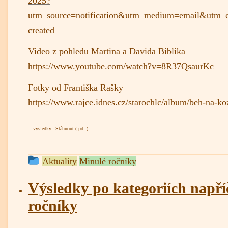
2025?
utm_source=notification&utm_medium=email&utm_
created
Video z pohledu Martina a Davida Bíblíka
https://www.youtube.com/watch?v=8R37QsaurKc
Fotky od Františka Rašky
https://www.rajce.idnes.cz/starochlc/album/beh-na-
vysledky
Stáhnout
This
Aktuality
Minulé ročníky
entry
was
Výsledky po kategoriích napří
posted
ročníky
in