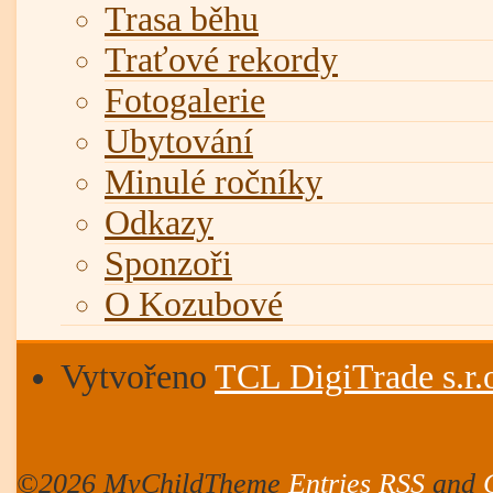
Trasa běhu
Traťové rekordy
Fotogalerie
Ubytování
Minulé ročníky
Odkazy
Sponzoři
O Kozubové
Vytvořeno
TCL DigiTrade s.r.
©2026 MyChildTheme
Entries RSS
and