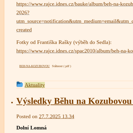
https://www.rajce.idnes.cz/bauke/album/beh-na-kozu
2026?
utm_source=notification&utm_medium=email&utm_
created
Fotky od Františka Rašky (výběh do Sedla):
https://www.rajce.idnes.cz/spac2010/album/beh-na-
BEH-NA-KOZUBOVOU
Stáhnout
This
Aktuality
entry
was
Výsledky Běhu na Kozubovou
posted
in
admin
Posted on
27.7.2025 13.34
Dolní Lomná