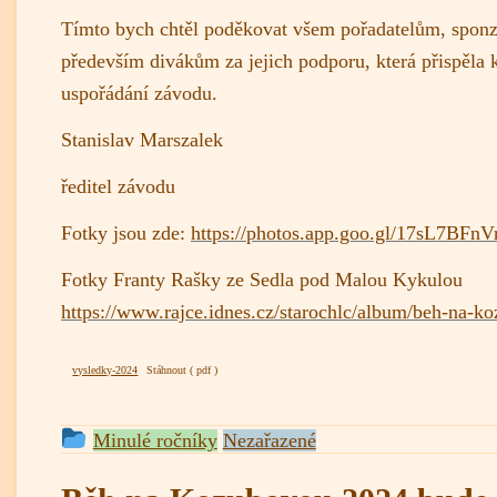
Tímto bych chtěl poděkovat všem pořadatelům, spon
především divákům za jejich podporu, která přispěla
uspořádání závodu.
Stanislav Marszalek
ředitel závodu
Fotky jsou zde:
https://photos.app.goo.gl/17sL7BFn
Fotky Franty Rašky ze Sedla pod Malou Kykulou
https://www.rajce.idnes.cz/starochlc/album/beh-na-
vysledky-2024
Stáhnout
This
Minulé ročníky
Nezařazené
entry
was