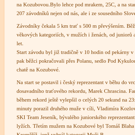
na Kozubovou.Bylo lehce pod mrakem, 25C, a na start
207 závodníků nejen od nás, ale i ze sousedního Slov
Závodníky čekala 5 km trať s 500 m převýšením. Běž
věkových kategoriích, v mužích i ženách, od juniorů 
let.
Start závodu byl již tradičně v 10 hodin od pekárny 
pak běžci pokračovali přes Polanu, sedlo Pod Kykulou,
chatě na Kozubové.
Na start se postavil i český reprezentant v běhu do vrc
dosavadního traťového rekordu, Marek Chrascina. Fa
během rekord ještě vylepšil o celých 20 sekund na 23
minuty porazil druhého muže v cíli, Vladimíra Kozlo
SKI Team Jeseník, bývalého juniorského reprezentant
lyžích. Třetím mužem na Kozubové byl Tomáš Blah
Kroměříž, jenž vyhrál kategorii Muži B.