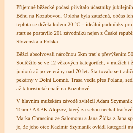
Příjemné běžecké počasí přivítalo účastníky jubilejní
Běhu na Kozubovou. Obloha byla zatažená, občas leh
teplota se držela kolem 20 °C – ideální podmínky pro
start se postavilo 201 závodníků nejen z České republi
Slovenska a Polska.
Běžci absolvovali náročnou 5km trať s převýšením 5
Soutěžilo se ve 12 věkových kategoriích, v mužích i 
juniorů až po veterány nad 70 let. Startovalo se tradi
pekárny v Dolní Lomné. Trasa vedla přes Polanu, se
až k turistické chatě na Kozubové.
V hlavním mužském závodě zvítězil Adam Szymanik
Team / AKBK Alojzov, který za sebou nechal traťov
Marka Chrascinu ze Salomonu a Jana Žídka z Japa spo
je, že jeho otec Kazimír Szymanik ovládl kategorii m