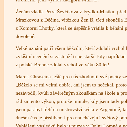
Ženám vládla Petra Ševčíková z Frýdku-Místku, před
Mrázkovou z Děčína, vítězkou Žen B, třetí skončila 
z Komorní Lhotky, která se úspěšně vrátila k běhání 
dovolené.
Velké uznání patří všem běžcům, kteří zdolali vrchol
zvláštní ocenění si zaslouží ti nejstarší, kdy napříkl
z polské Brenne zdolal vrchol ve věku 80 let!
Marek Chrascina ještě pro nás zhodnotil své pocity z
„Běželo se mi velmi dobře, ani jsem to nečekal, prot
nezávodil, kvůli závěrečným zkouškám na škole a p
rád za tento výkon, protože minule, kdy jsem tady pok
jsem pak byl třetí na mistrovství světa v Argentině, t
dnešní čas je příslibem i pro nadcházející světový pohá
Vyhlášení výsledků bylo u muzea v Dolní Lomné a p