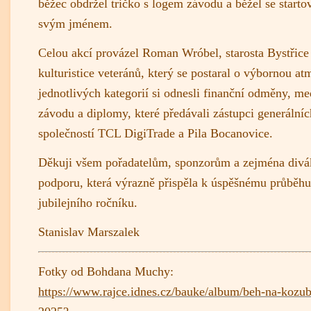
běžec obdržel tričko s logem závodu a běžel se starto
svým jménem.
Celou akcí provázel Roman Wróbel, starosta Bystřice
kulturistice veteránů, který se postaral o výbornou a
jednotlivých kategorií si odnesli finanční odměny, me
závodu a diplomy, které předávali zástupci generální
společností TCL DigiTrade a Pila Bocanovice.
Děkuji všem pořadatelům, sponzorům a zejména divá
podporu, která výrazně přispěla k úspěšnému průběhu
jubilejního ročníku.
Stanislav Marszalek
Fotky od Bohdana Muchy:
https://www.rajce.idnes.cz/bauke/album/beh-na-kozu