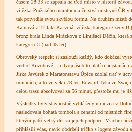
časem 28:33 se zapsala na třetí místo v historii závod
vítězka Pražského maratonu a čerstvá mistryně ČR v t
tak potvrdila svou skvělou formu. Na druhém místě d
Kaniová z TJ Jakl Karviná, vítězka kategorie ženy B (
bronz brala Linda Mrázková z Lintišáci Děčín, která z
kategorii C (nad 45 let).
Obrovský respekt si zaslouží každý, kdo dokázal vyst
vrchol Kozubové – a dvojnásob to platí o nejstarších 
Jirka Javůrek z Maratonstavu Úpice zdolal trať v úc
minutách, a to ve věku 78 let. Edward Tyka ze Święt
celou trasu absolvoval za 56 minut, přestože mu je již 
Výsledky byly slavnostně vyhlášeny u muzea v Doln
následovala bohatá tombola s cenami od místních fire
kterým patří velký dík za jejich podporu. Všichni běžc
přihlásili včas, navíc obdrželi tričko s logem závodu a