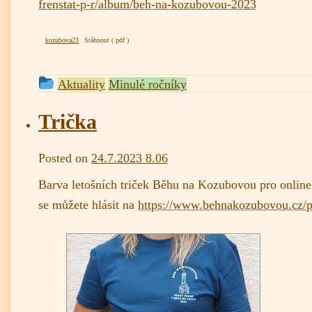
frenstat-p-r/album/beh-na-kozubovou-2023
kozubova23
Stáhnout
This
Aktuality
Minulé ročníky
entry
was
Trička
posted
in
admin
Posted on
24.7.2023 8.06
Barva letošních triček Běhu na Kozubovou pro online 
se můžete hlásit na
https://www.behnakozubovou.cz/p