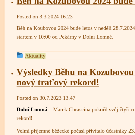
Běh na Kozubovou 2024 bude 
posted
in
admin
Posted on
3.3.2024 16.23
Běh na Koubovou 2024 bude letos v neděli 28.7.2024
startem v 10:00 od Pekárny v Dolní Lomné.
This
Aktuality
entry
was
Výsledky Běhu na Kozubovou 
posted
nový traťový rekord!
in
admin
Posted on
30.7.2023 13.47
Dolní Lomná
– Marek Chrascina pokořil svůj čtyři r
rekord!
Velmi příjemné běžecké počasí přivítalo účastníky 23