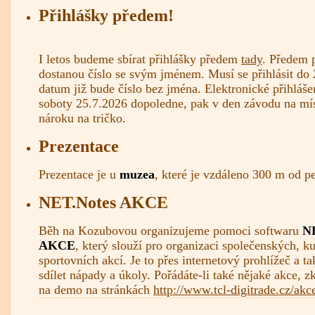
Přihlášky předem!
I letos budeme sbírat přihlášky předem
tady
. Předem p
dostanou číslo se svým jménem. Musí se přihlásit do 
datum již bude číslo bez jména. Elektronické přihláš
soboty 25.7.2026 dopoledne, pak v den závodu na mís
nároku na tričko.
Prezentace
Prezentace je u
muzea
, které je vzdáleno 300 m od p
NET.Notes AKCE
Běh na Kozubovou organizujeme pomoci softwaru
N
AKCE
, který slouží pro organizaci společenských, ku
sportovních akcí. Je to přes internetový prohlížeč a t
sdílet nápady a úkoly. Pořádáte-li také nějaké akce, z
na demo na stránkách
http://www.tcl-digitrade.cz/akc