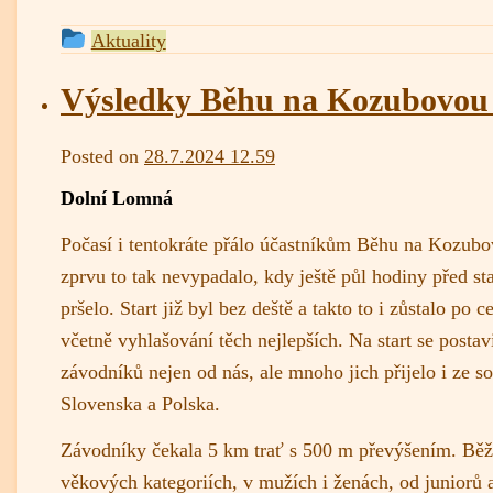
This
Aktuality
entry
was
Výsledky Běhu na Kozubovou
posted
in
admin
Posted on
28.7.2024 12.59
Dolní Lomná
Počasí i tentokráte přálo účastníkům Běhu na Kozubo
zprvu to tak nevypadalo, kdy ještě půl hodiny před st
pršelo. Start již byl bez deště a takto to i zůstalo po
včetně vyhlašování těch nejlepších. Na start se postav
závodníků nejen od nás, ale mnoho jich přijelo i ze s
Slovenska a Polska.
Závodníky čekala 5 km trať s 500 m převýšením. Běž
věkových kategoriích, v mužích i ženách, od juniorů 