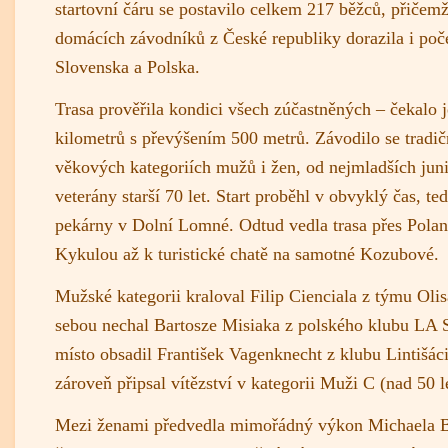
startovní čáru se postavilo celkem 217 běžců, přičem
domácích závodníků z České republiky dorazila i poč
Slovenska a Polska.
Trasa prověřila kondici všech zúčastněných – čekalo 
kilometrů s převýšením 500 metrů. Závodilo se tradič
věkových kategoriích mužů i žen, od nejmladších jun
veterány starší 70 let. Start proběhl v obvyklý čas, te
pekárny v Dolní Lomné. Odtud vedla trasa přes Polan
Kykulou až k turistické chatě na samotné Kozubové.
Mužské kategorii kraloval Filip Cienciala z týmu Olis
sebou nechal Bartosze Misiaka z polského klubu LA S
místo obsadil František Vagenknecht z klubu Lintišáci
zároveň připsal vítězství v kategorii Muži C (nad 50 le
Mezi ženami předvedla mimořádný výkon Michaela B