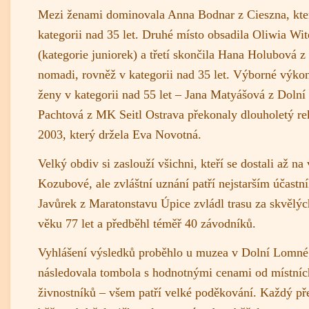
Mezi ženami dominovala Anna Bodnar z Cieszna, kter
kategorii nad 35 let. Druhé místo obsadila Oliwia Wi
(kategorie juniorek) a třetí skončila Hana Holubová 
nomadi, rovněž v kategorii nad 35 let. Výborné výko
ženy v kategorii nad 55 let – Jana Matyášová z Dolní
Pachtová z MK Seitl Ostrava překonaly dlouholetý re
2003, který držela Eva Novotná.
Velký obdiv si zaslouží všichni, kteří se dostali až na
Kozubové, ale zvláštní uznání patří nejstarším účastn
Javůrek z Maratonstavu Úpice zvládl trasu za skvělý
věku 77 let a předběhl téměř 40 závodníků.
Vyhlášení výsledků proběhlo u muzea v Dolní Lomné
následovala tombola s hodnotnými cenami od místníc
živnostníků – všem patří velké poděkování. Každý př