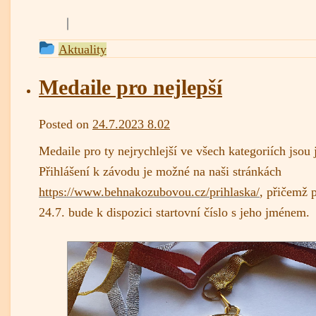
This
Aktuality
entry
was
Medaile pro nejlepší
posted
in
admin
Posted on
24.7.2023 8.02
Medaile pro ty nejrychlejší ve všech kategoriích jsou 
Přihlášení k závodu je možné na naši stránkách
https://www.behnakozubovou.cz/prihlaska/
, přičemž 
24.7. bude k dispozici startovní číslo s jeho jménem.