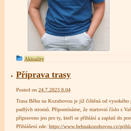
This
Aktuality
entry
was
Příprava trasy
posted
in
admin
Posted on
24.7.2023 8.04
Trasa Běhu na Kozubovou je již čištěná od vysokého 
padlých stromů. Připomínáme, že startovní číslo s 
připraveno jen pro ty, kteří se přihlásí a zaplatí do po
Přihlášení zde:
https://www.behnakozubovou.cz/prihl