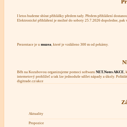
Př
I letos budeme sbírat přihlášky předem
tady
. Předem přihlášení dostanou
Elektronické přihlášení je možné do soboty 25.7.2026 dopoledne, pak v
Prezentace je u
muzea
, které je vzdáleno 300 m od pekárny.
N
Běh na Kozubovou organizujeme pomoci softwaru
NET.Notes AKCE
, 
internetový prohlížeč a tak lze jednoduše sdílet nápady a úkoly. Pořádá
digitrade.cz/akce
Zá
Aktuality
Propozice