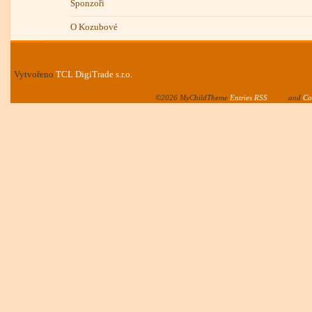
Sponzoři
O Kozubové
Vytvořeno
TCL DigiTrade s.r.o.
©2026 MyChildTheme
Entries RSS
and
Co