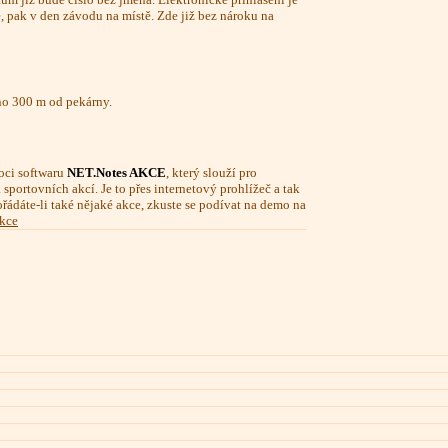
 pak v den závodu na místě. Zde již bez nároku na
eno 300 m od pekárny.
ci softwaru
NET.Notes AKCE
, který slouží pro
sportovních akcí. Je to přes internetový prohlížeč a tak
ořádáte-li také nějaké akce, zkuste se podívat na demo na
akce