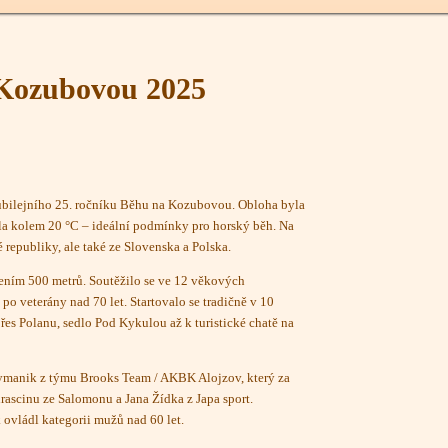
Kozubovou 2025
jubilejního 25. ročníku Běhu na Kozubovou. Obloha byla
žela kolem 20 °C – ideální podmínky pro horský běh. Na
 republiky, ale také ze Slovenska a Polska.
ením 500 metrů. Soutěžilo se ve 12 věkových
 po veterány nad 70 let. Startovalo se tradičně v 10
es Polanu, sedlo Pod Kykulou až k turistické chatě na
manik z týmu Brooks Team / AKBK Alojzov, který za
ascinu ze Salomonu a Jana Žídka z Japa sport.
 ovládl kategorii mužů nad 60 let.