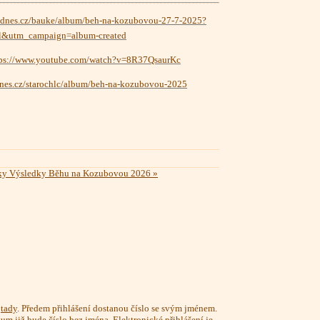
.idnes.cz/bauke/album/beh-na-kozubovou-27-7-2025?
l&utm_campaign=album-created
tps://www.youtube.com/watch?v=8R37QsaurKc
idnes.cz/starochlc/album/beh-na-kozubovou-2025
ky
Výsledky Běhu na Kozubovou 2026
»
m
tady
. Předem přihlášení dostanou číslo se svým jménem.
tum již bude číslo bez jména. Elektronické přihlášení je