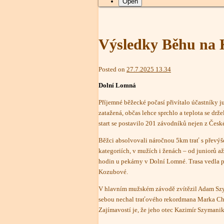
Open
Výsledky Běhu na 
admin
Posted on
27.7.2025 13.34
Dolní Lomná
Příjemné běžecké počasí přivítalo účastníky 
zatažená, občas lehce sprchlo a teplota se dr
start se postavilo 201 závodníků nejen z České
Běžci absolvovali náročnou 5km trať s převýš
kategoriích, v mužích i ženách – od juniorů až
hodin u pekárny v Dolní Lomné. Trasa vedla př
Kozubové.
V hlavním mužském závodě zvítězil Adam Szy
sebou nechal traťového rekordmana Marka Chr
Zajímavostí je, že jeho otec Kazimír Szymanik