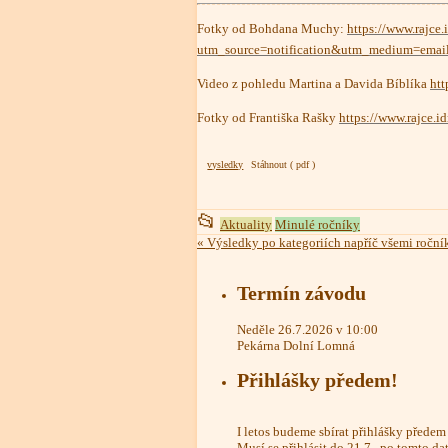
Fotky od Bohdana Muchy:
https://www.rajce
utm_source=notification&utm_medium=emai
Video z pohledu Martina a Davida Bíblíka
ht
Fotky od Františka Rašky
https://www.rajce.
vysledky
Stáhnout
This
📂
Aktuality
Minulé ročníky
entry
«
Výsledky po kategoriích napříč všemi roční
was
posted
Termín závodu
in
Neděle 26.7.2026 v 10:00
Pekárna Dolní Lomná
Přihlášky předem!
I letos budeme sbírat přihlášky přede
Musí se přihlásit do 21.7., po tomto da