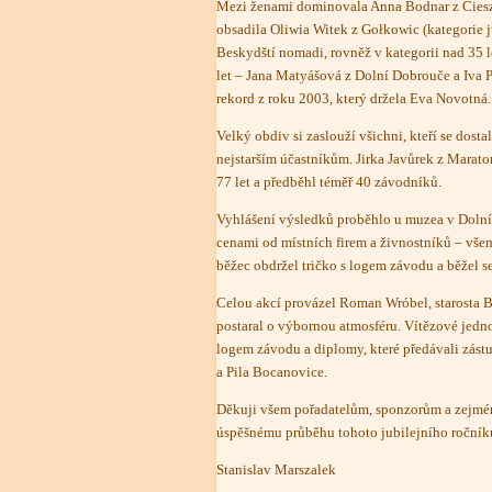
Mezi ženami dominovala Anna Bodnar z Cieszna,
obsadila Oliwia Witek z Gołkowic (kategorie j
Beskydští nomadi, rovněž v kategorii nad 35 
let – Jana Matyášová z Dolní Dobrouče a Iva 
rekord z roku 2003, který držela Eva Novotná.
Velký obdiv si zaslouží všichni, kteří se dosta
nejstarším účastníkům. Jirka Javůrek z Marato
77 let a předběhl téměř 40 závodníků.
Vyhlášení výsledků proběhlo u muzea v Doln
cenami od místních firem a živnostníků – vše
běžec obdržel tričko s logem závodu a běžel 
Celou akcí provázel Roman Wróbel, starosta Bys
postaral o výbornou atmosféru. Vítězové jedno
logem závodu a diplomy, které předávali zást
a Pila Bocanovice.
Děkuji všem pořadatelům, sponzorům a zejména
úspěšnému průběhu tohoto jubilejního ročník
Stanislav Marszalek