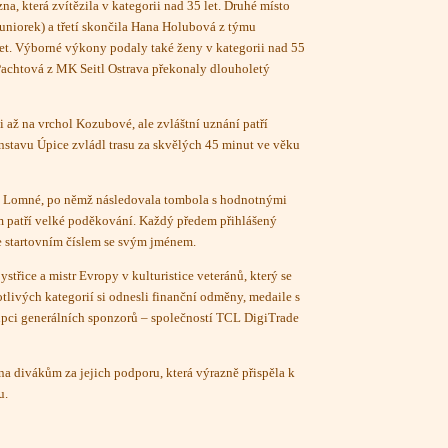
 která zvítězila v kategorii nad 35 let. Druhé místo
uniorek) a třetí skončila Hana Holubová z týmu
let. Výborné výkony podaly také ženy v kategorii nad 55
Pachtová z MK Seitl Ostrava překonaly dlouholetý
li až na vrchol Kozubové, ale zvláštní uznání patří
nstavu Úpice zvládl trasu za skvělých 45 minut ve věku
í Lomné, po němž následovala tombola s hodnotnými
m patří velké poděkování. Každý předem přihlášený
se startovním číslem se svým jménem.
třice a mistr Evropy v kulturistice veteránů, který se
tlivých kategorií si odnesli finanční odměny, medaile s
upci generálních sponzorů – společností TCL DigiTrade
 divákům za jejich podporu, která výrazně přispěla k
u.