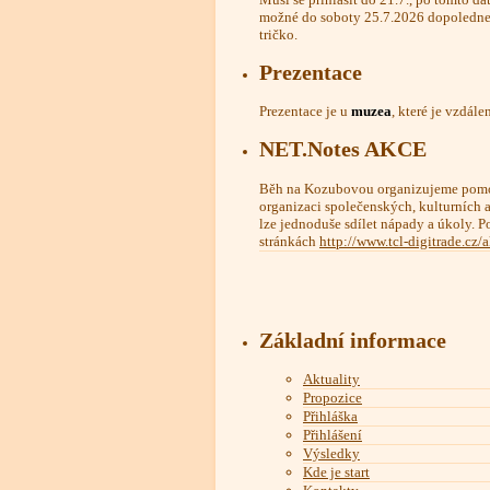
možné do soboty 25.7.2026 dopoledne,
tričko.
Prezentace
Prezentace je u
muzea
, které je vzdál
NET.Notes AKCE
Běh na Kozubovou organizujeme pomo
organizaci společenských, kulturních a 
lze jednoduše sdílet nápady a úkoly. P
stránkách
http://www.tcl-digitrade.cz/
Základní informace
Aktuality
Propozice
Přihláška
Přihlášení
Výsledky
Kde je start