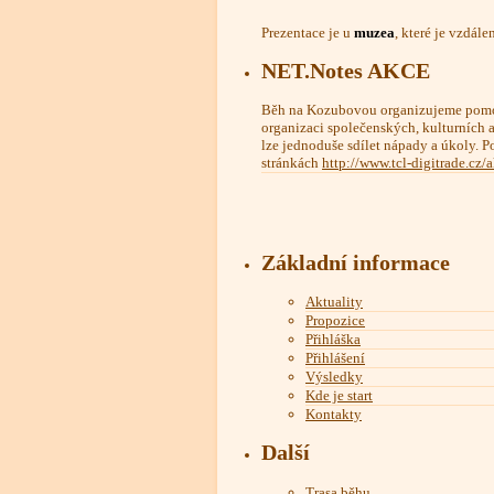
Prezentace je u
muzea
, které je vzdál
NET.Notes AKCE
Běh na Kozubovou organizujeme pomo
organizaci společenských, kulturních a 
lze jednoduše sdílet nápady a úkoly. P
stránkách
http://www.tcl-digitrade.cz/
Základní informace
Aktuality
Propozice
Přihláška
Přihlášení
Výsledky
Kde je start
Kontakty
Další
Trasa běhu