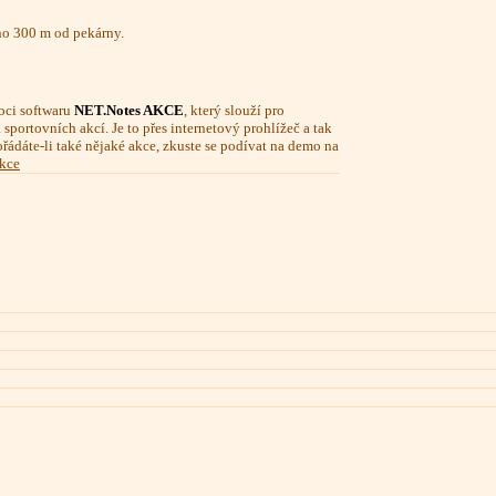
eno 300 m od pekárny.
ci softwaru
NET.Notes AKCE
, který slouží pro
sportovních akcí. Je to přes internetový prohlížeč a tak
ořádáte-li také nějaké akce, zkuste se podívat na demo na
akce